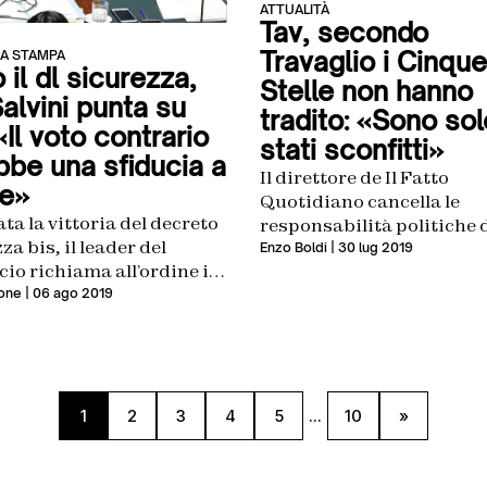
ATTUALITÀ
Tav, secondo
Travaglio i Cinque
A STAMPA
il dl sicurezza,
Stelle non hanno
alvini punta su
tradito: «Sono sol
«Il voto contrario
stati sconfitti»
bbe una sfiducia a
Il direttore de Il Fatto
e»
Quotidiano cancella le
ta la vittoria del decreto
responsabilità politiche 
za bis, il leader del
pentastellati dietro al sì
Enzo Boldi
| 30 lug 2019
io richiama all’ordine i
all’opera
ellati per la mozione
one
| 06 ago 2019
Torino-Lione
1
2
3
4
5
...
10
»