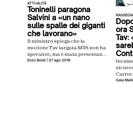
ATTUALITÀ
Toninelli paragona
RASSEGN
Salvini a «un nano
Dopo 
sulle spalle dei giganti
ora S
che lavorano»
Tav: 
Il ministro spiega che la
sare
mozione Tav targata M5S non ha
Cont
speranze, ma è stata presentata
per coerenza
Enzo Boldi
| 07 ago 2019
Incassa
sicurez
Carrocc
pentast
Gaia Mell
sulla 