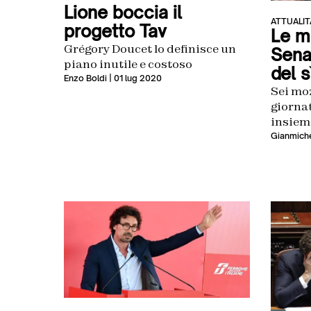
Lione boccia il
ATTUALIT
progetto Tav
Le mo
Grégory Doucet lo definisce un
Sena
piano inutile e costoso
del s
Enzo Boldi
| 01 lug 2020
Sei mo
giornat
insiem
Gianmiche