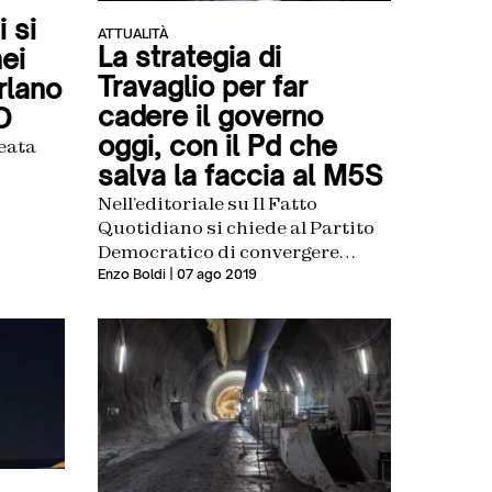
i si
ATTUALITÀ
La strategia di
ei
Travaglio per far
rlano
cadere il governo
EO
oggi, con il Pd che
neata
salva la faccia al M5S
Nell’editoriale su Il Fatto
Quotidiano si chiede al Partito
Democratico di convergere
verso i pentastellati sulla
Enzo Boldi
| 07 ago 2019
mozione anti Tav