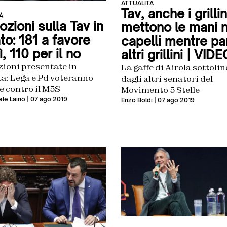
ATTUALITÀ
Tav, anche i grillin
À
zioni sulla Tav in
mettono le mani n
to: 181 a favore
capelli mentre pa
ì, 110 per il no
altri grillini | VID
zioni presentate in
La gaffe di Airola sottoli
a: Lega e Pd voteranno
dagli altri senatori del
e contro il M5S
Movimento 5 Stelle
le Laino
| 07 ago 2019
Enzo Boldi
| 07 ago 2019