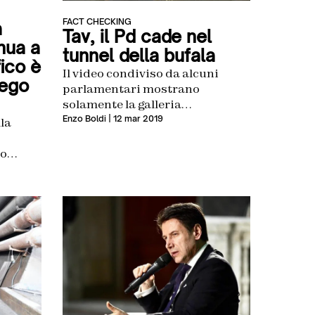
FACT CHECKING
a
Tav, il Pd cade nel
nua a
tunnel della bufala
ico è
Il video condiviso da alcuni
iego
parlamentari mostrano
solamente la galleria
geognostica dove non passerà
Enzo Boldi
| 12 mar 2019
lla
alcun treno
ro