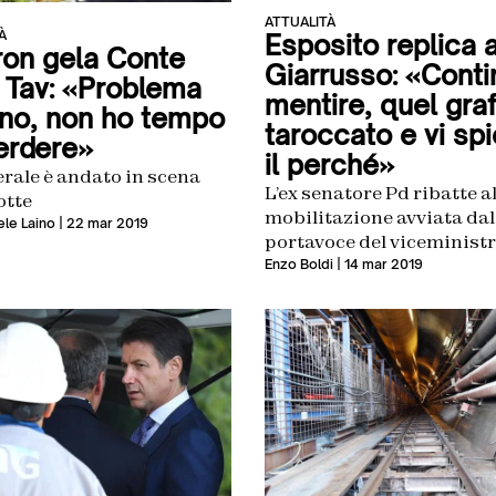
ATTUALITÀ
À
Esposito replica 
on gela Conte
Giarrusso: «Conti
a Tav: «Problema
mentire, quel graf
iano, non ho tempo
taroccato e vi sp
erdere»
il perché»
terale è andato in scena
L’ex senatore Pd ribatte a
otte
mobilitazione avviata dal
le Laino
| 22 mar 2019
portavoce del viceminist
dell’Istruzione Lorenzo
Enzo Boldi
| 14 mar 2019
Fioramonti