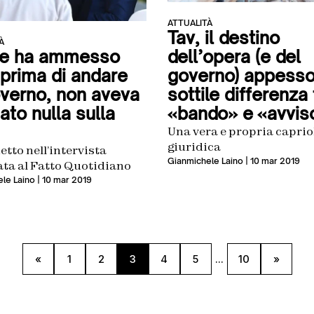
ATTUALITÀ
Tav, il destino
À
dell’opera (e del
e ha ammesso
governo) appesso
 prima di andare
sottile differenza 
overno, non aveva
«bando» e «avvis
ato nulla sulla
Una vera e propria caprio
giuridica
etto nell’intervista
Gianmichele Laino
| 10 mar 2019
ata al Fatto Quotidiano
le Laino
| 10 mar 2019
«
1
2
3
4
5
...
10
»