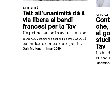
ATTUALITÀ
Telt all’unanimità dà il
ATTUALIT
via libera ai bandi
Cont
francesi per la Tav
che,
al g
Un primo passo in avanti, ma se
non dovesse essere rispettato il
studi
calendario concordato per i
Tav
lavori verranno ridotti i fondi
Gaia Mellone
| 11 mar 2019
Lo ha d
UE. Sergio Chiamparino: «Il
rilasci
grande imbroglio del governo»
Gianmiche