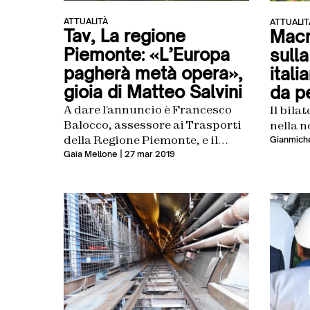
ATTUALITÀ
ATTUALIT
Tav, La regione
Macr
Piemonte: «L’Europa
sull
pagherà metà opera»,
ital
gioia di Matteo Salvini
da p
A dare l’annuncio è Francesco
Il bila
Balocco, assessore ai Trasporti
nella n
della Regione Piemonte, e il
Gianmiche
leader del Carroccio esulta
Gaia Mellone
| 27 mar 2019