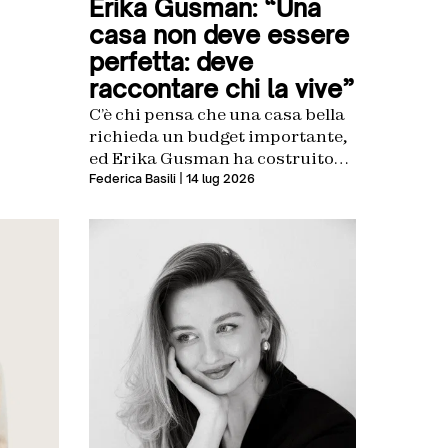
Erika Gusman: “Una
asa e
casa non deve essere
 loro a
perfetta: deve
sia,
raccontare chi la vive”
C’è chi pensa che una casa bella
richieda un budget importante,
ed Erika Gusman ha costruito
una carriera dimostrando il
Federica Basili
| 14 lug 2026
contrario. La sua storia parte da
lontano: da un padre che
costruiva bagni con le proprie
mani e da genitori che
reinventavano gli spazi con
quello che avevano a
disposizione. Da lì, la scoperta
che […]