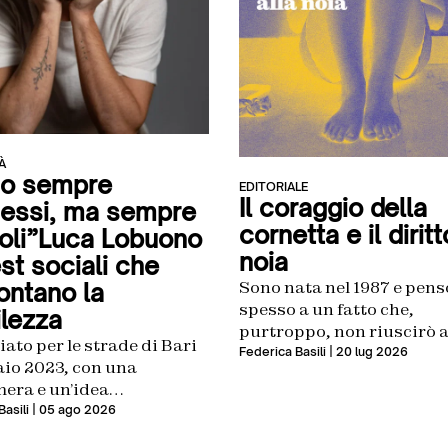
À
o sempre
EDITORIALE
Il coraggio della
essi, ma sempre
cornetta e il diritt
soli”Luca Lobuono
noia
est sociali che
Sono nata nel 1987 e pens
ontano la
spesso a un fatto che,
ilezza
purtroppo, non riuscirò 
iato per le strade di Bari
trasmettere ai miei figli. 
Federica Basili
| 20 lug 2026
aio 2023, con una
elemento assai banale, m
era e un’idea
me rappresenta tutto il 
mano: filmare la
asili
| 05 ago 2026
della questione: quando,
zza invece dello scandalo.
intorno ai tredici anni,