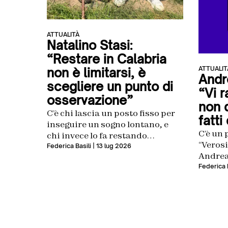
ATTUALITÀ
Natalino Stasi:
“Restare in Calabria
ATTUALIT
non è limitarsi, è
Andr
scegliere un punto di
“Vi 
osservazione”
non d
C’è chi lascia un posto fisso per
fatti
inseguire un sogno lontano, e
C’è un
chi invece lo fa restando
“Verosi
esattamente dove è nato.
Federica Basili
| 13 lug 2026
Andrea 
Natalino Stasi ha scelto la
è un uo
Federica B
seconda strada: da Longobucco,
dentro
in Calabria, racconta da anni
osserv
storie di vite fuori dal tempo,
accade
persone che hanno scelto
verità 
l’essenziale, la lentezza, un
chi nei
rapporto diverso con la natura e