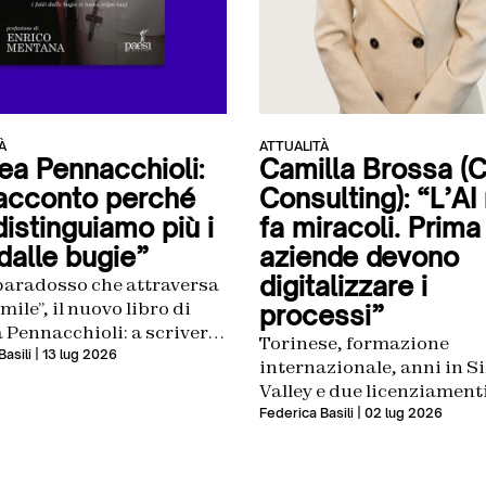
À
ATTUALITÀ
ea Pennacchioli:
Camilla Brossa (
racconto perché
Consulting): “L’AI
istinguiamo più i
fa miracoli. Prima
 dalle bugie”
aziende devono
digitalizzare i
 paradosso che attraversa
mile”, il nuovo libro di
processi”
Pennacchioli: a scriverlo
Torinese, formazione
mo che lavora ogni giorno
asili
| 13 lug 2026
internazionale, anni in Si
 l’informazione. Non un
Valley e due licenziamenti
atore esterno, non un
pieno della crisi del tech 
Federica Basili
| 02 lug 2026
mico che guarda la post-
invece di fermarla, l’hann
da una torre d’avorio, ma
spinta a fondare qualcosa
 talk show ci sta dentro,
suo. Oggi Camilla Brossa