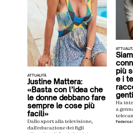
ATTUALIT
Siam
conn
più 
ATTUALITÀ
e i t
Justine Mattera:
racc
«Basta con l’idea che
gent
le donne debbano fare
Ha iniz
sempre le cose più
a genn
facili»
telecam
Dallo sport alla televisione,
contro
Federica B
dall’educazione dei figli
gentile