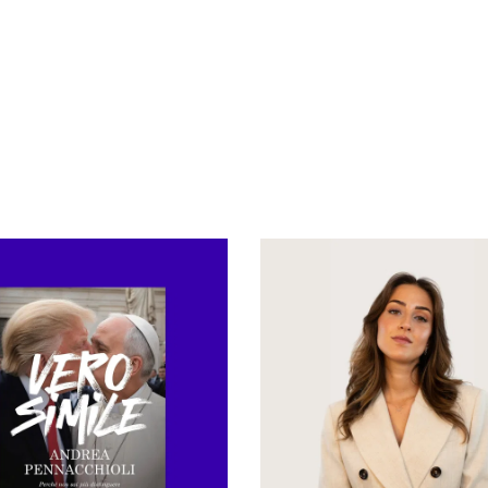
uca Lobuono
chiamavamo gli amici a c
onoinside per i suoi 489
temevamo che non fossero
llower è arrivato al test
rispondere. C’era quell’an
 numero 163, ha scritto
quel batticuore, […]
o entrato nelle scuole (La
zza è contagiosa) e porta i
perimenti dal […]