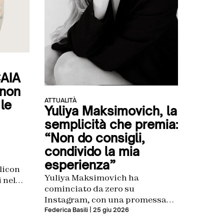
CAIA
 non
ATTUALITÀ
 le
Yuliya Maksimovich, la
semplicità che premia:
“Non do consigli,
condivido la mia
esperienza”
licon
Yuliya Maksimovich ha
 nel
cominciato da zero su
che,
Instagram, con una promessa
o
fatta a se stessa: un video al
Federica Basili
| 25 giu 2026
 di
giorno per sei mesi. Se dopo
 guida