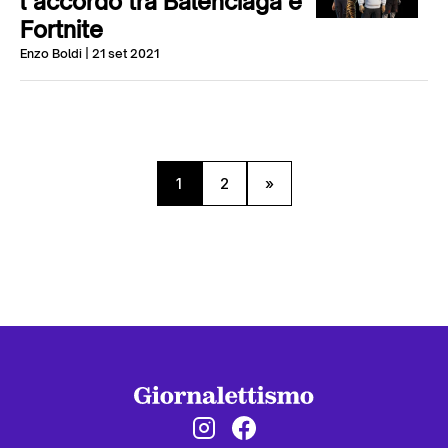
l’accordo tra Balenciaga e
Fortnite
Enzo Boldi
| 21 set 2021
1
2
»