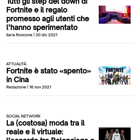
Tutti gli step del down di
Fortnite e il regalo
promesso agli utenti che
l’hanno sperimentato
Ilaria Roncone
| 30 dic 2021
ATTUALITÀ
Fortnite è stato «spento»
in Cina
Redazione
| 16 nov 2021
SOCIAL NETWORK
La (costosa) moda tra il
reale e il virtuale: