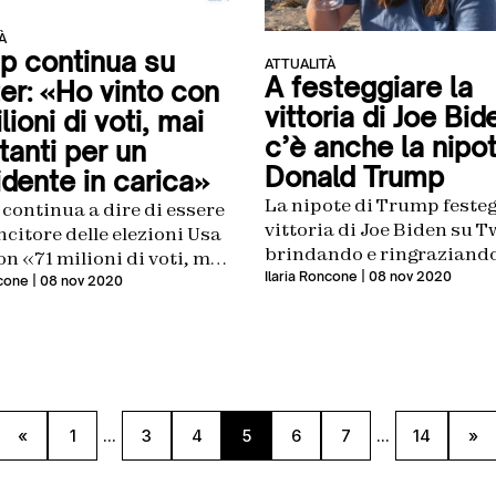
À
p continua su
ATTUALITÀ
A festeggiare la
er: «Ho vinto con
vittoria di Joe Bid
lioni di voti, mai
c’è anche la nipot
tanti per un
Donald Trump
idente in carica»
La nipote di Trump festeg
continua a dire di essere
vittoria di Joe Biden su T
vincitore delle elezioni Usa
brindando e ringraziando
n «71 milioni di voti, mai
Usa per la mancata rielez
Ilaria Roncone
| 08 nov 2020
nti per un presidente in
ncone
| 08 nov 2020
dello zio
»
«
1
...
3
4
5
6
7
...
14
»