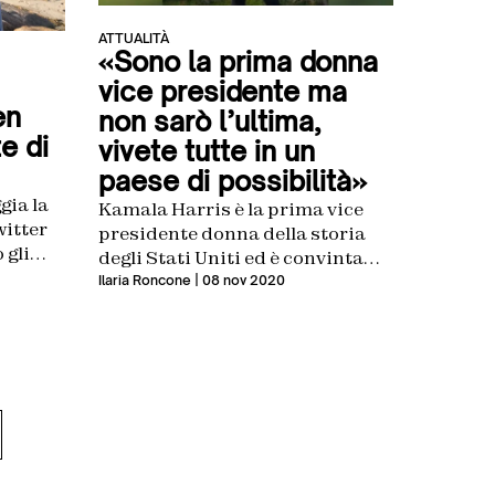
ATTUALITÀ
«Sono la prima donna
vice presidente ma
en
non sarò l’ultima,
e di
vivete tutte in un
paese di possibilità»
gia la
Kamala Harris è la prima vice
witter
presidente donna della storia
 gli
degli Stati Uniti ed è convinta
ione
che non sarà l’ultima
Ilaria Roncone
| 08 nov 2020