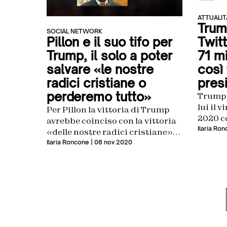
ATTUALIT
Trum
SOCIAL NETWORK
Twitt
Pillon e il suo tifo per
71 mi
Trump, il solo a poter
così 
salvare «le nostre
pres
radici cristiane o
perderemo tutto»
Trump 
lui il 
Per Pillon la vittoria di Trump
2020 co
avrebbe coinciso con la vittoria
così ta
Ilaria Ro
«delle nostre radici cristiane»
carica
occidentali
Ilaria Roncone
| 08 nov 2020