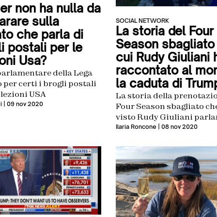
er non ha nulla da
arare sulla
SOCIAL NETWORK
La storia del Four
to che parla di
Season sbagliato 
i postali per le
cui Rudy Giuliani 
ioni Usa?
raccontato al mo
parlamentare della Lega
la caduta di Trum
 per certi i brogli postali
Elezioni USA
La storia della prenotazi
i
| 09 nov 2020
Four Season sbagliato ch
visto Rudy Giuliani parla
caduta di Trump in un
Ilaria Roncone
| 08 nov 2020
parcheggio è già storia