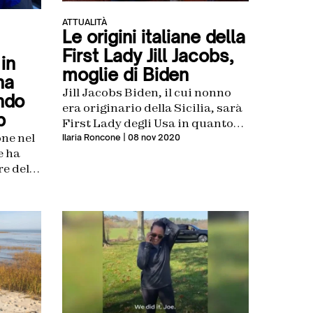
ATTUALITÀ
Le origini italiane della
First Lady Jill Jacobs,
in
moglie di Biden
ha
Jill Jacobs Biden, il cui nonno
ndo
era originario della Sicilia, sarà
p
First Lady degli Usa in quanto
one nel
moglie del neo eletto presidente
Ilaria Roncone
| 08 nov 2020
e ha
Joe Biden
re della