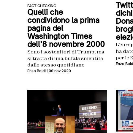
Twitt
FACT CHECKING
Quelli che
dichi
condividono la prima
Dona
pagina del
brogl
Washington Times
elez
dell’8 novembre 2000
L’euro
ha dato
Sono i sostenitori di Trump, ma
per le 
si tratta di una bufala smentita
Enzo Bold
dallo stesso quotidiano
Enzo Boldi
| 09 nov 2020