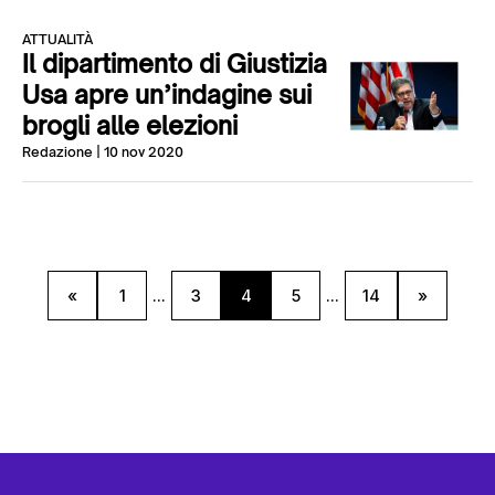
ATTUALITÀ
Il dipartimento di Giustizia
Usa apre un’indagine sui
brogli alle elezioni
Redazione
| 10 nov 2020
«
1
...
3
4
5
...
14
»