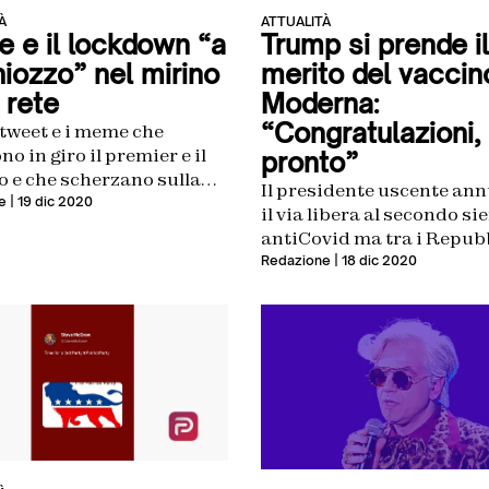
À
ATTUALITÀ
e e il lockdown “a
Trump si prende il
hiozzo” nel mirino
merito del vaccin
 rete
Moderna:
“Congratulazioni,
 tweet e i meme che
o in giro il premier e il
pronto”
 e che scherzano sulla
Il presidente uscente an
ioni imposte per le feste
e
| 19 dic 2020
il via libera al secondo si
antiCovid ma tra i Repub
crescono le resistenze a
Redazione
| 18 dic 2020
vaccinarsi