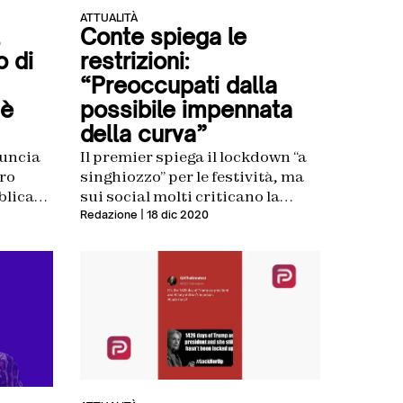
ATTUALITÀ
Conte spiega le
o di
restrizioni:
“Preoccupati dalla
 è
possibile impennata
della curva”
nuncia
Il premier spiega il lockdown “a
ero
singhiozzo” per le festività, ma
blicani
sui social molti criticano la
vaghezza delle misure
Redazione
| 18 dic 2020