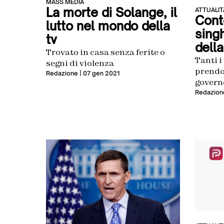
MASS MEDIA
La morte di Solange, il
ATTUALIT
Cont
lutto nel mondo della
sing
tv
della
Trovato in casa senza ferite o
Tanti i
segni di violenza
prendon
Redazione
| 07 gen 2021
governo
limitaz
Redazion