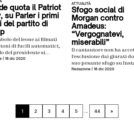
À
ATTUALITÀ
e quota il Patriot
Sfogo social di
, su Parler i primi
Morgan contro
 del partito di
Amadeus:
p
“Vergognatevi,
bolo del leone ai filmati
miserabili”
toni di fucili automatici,
Il cantautore non ha acce
lo del presidente si
l’esclusione dai giurati do
 alla battaglia
e
| 18 dic 2020
suo pesante sfogo su Ins
per l’esclusione da Sanr
Redazione
| 18 dic 2020
1
2
3
4
5
...
44
»