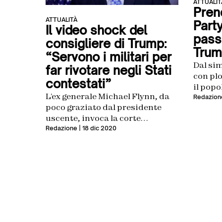
ATTUALIT
Prend
ATTUALITÀ
Party
Il video shock del
passi
consigliere di Trump:
Trum
“Servono i militari per
Dal sim
far rivotare negli Stati
con plo
contestati”
il popo
L’ex generale Michael Flynn, da
prepara
Redazion
poco graziato dal presidente
uscente, invoca la corte
marziale
Redazione
| 18 dic 2020