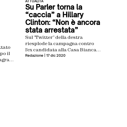
ATTUALITÀ
Su Parler torna la
“caccia” a Hillary
Clinton: “Non è ancora
stata arrestata”
Sul “Twitter” della destra
riesplode la campagna contro
ttato
l’ex candidata alla Casa Bianca
po il
al grido di “Lock her up”
Redazione
| 17 dic 2020
tagram
emo