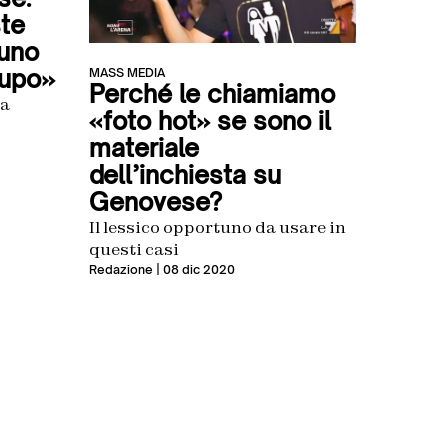
ste
suno
lupo»
MASS MEDIA
Perché le chiamiamo
ia
«foto hot» se sono il
materiale
dell’inchiesta su
Genovese?
Il lessico opportuno da usare in
questi casi
Redazione
| 08 dic 2020