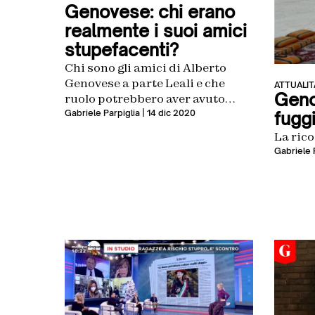
Genovese: chi erano
realmente i suoi amici
stupefacenti?
Chi sono gli amici di Alberto
Genovese a parte Leali e che
ATTUALIT
Geno
ruolo potrebbero aver avuto
nella vita dell’imprenditore e nel
Gabriele Parpiglia
| 14 dic 2020
fugg
caso
La ric
Gabriele 