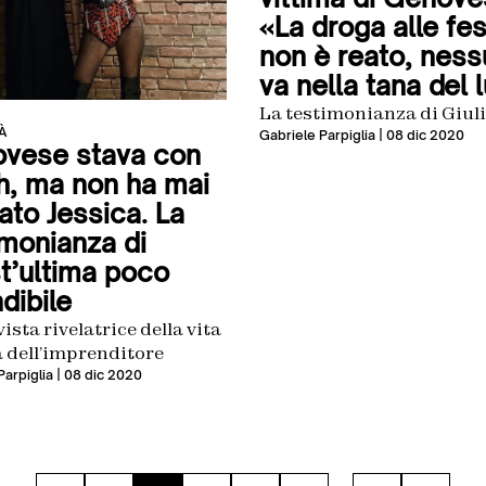
«La droga alle fe
non è reato, nes
va nella tana del 
La testimonianza di Giul
À
Gabriele Parpiglia
| 08 dic 2020
vese stava con
h, ma non ha mai
ato Jessica. La
imonianza di
t’ultima poco
dibile
vista rivelatrice della vita
a dell’imprenditore
Parpiglia
| 08 dic 2020