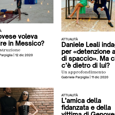
À
vese voleva
ATTUALITÀ
ire in Messico?
Daniele Leali ind
ostruzione
per «detenzione ai
Parpiglia
| 12 dic 2020
di spaccio». Ma c
c’è dietro di lui?
Un approfondimento
Gabriele Parpiglia
| 11 dic 2020
ATTUALITÀ
L’amica della
fidanzata e della
vittima di Genove