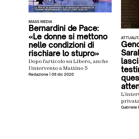
MASS MEDIA
Bernardini de Pace:
«Le donne si mettono
ATTUALIT
Geno
nelle condizioni di
Sara
rischiare lo stupro»
lasci
Dopo l’articolo su Libero, anche
l’intervento a Mattino 5
test
Redazione
| 09 dic 2020
ques
atten
L’inter
privat
Gabriele 