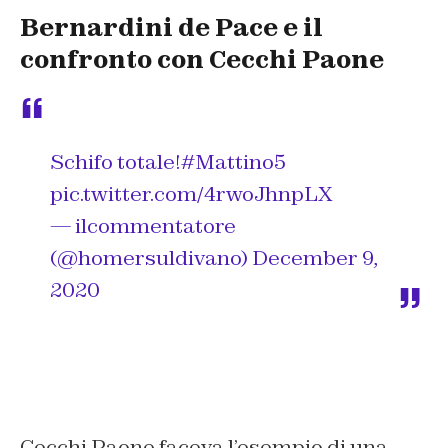
Bernardini de Pace e il
confronto con Cecchi Paone
Schifo totale!
#Mattino5
pic.twitter.com/4rwoJhnpLX
— ilcommentatore
(@homersuldivano)
December 9,
2020
Cecchi Paone faceva l’esempio di una