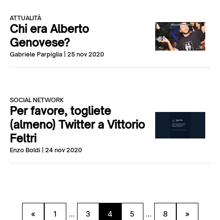
ATTUALITÀ
Chi era Alberto
Genovese?
Gabriele Parpiglia
| 25 nov 2020
SOCIAL NETWORK
Per favore, togliete
(almeno) Twitter a Vittorio
Feltri
Enzo Boldi
| 24 nov 2020
«
1
...
3
4
5
...
8
»