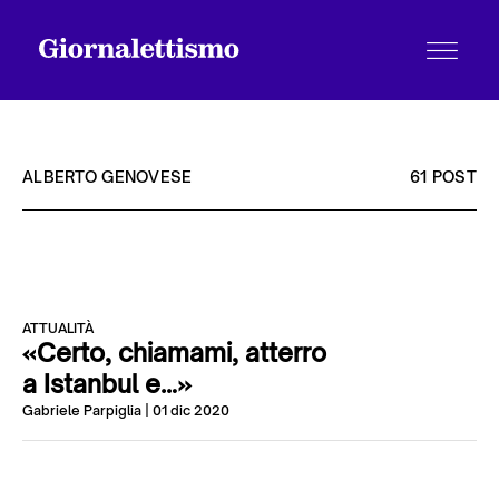
ALBERTO GENOVESE
61 POST
Tutti gli articoli
ATTUALITÀ
Chi siamo
«Certo, chiamami, atterro
a Istanbul e…»
Gabriele Parpiglia
| 01 dic 2020
Contatti