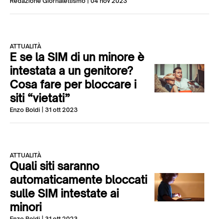
Redazione Giornalettismo
| 04 nov 2023
ATTUALITÀ
E se la SIM di un minore è
intestata a un genitore?
Cosa fare per bloccare i
siti “vietati”
Enzo Boldi
| 31 ott 2023
ATTUALITÀ
Quali siti saranno
automaticamente bloccati
sulle SIM intestate ai
minori
Enzo Boldi
| 31 ott 2023