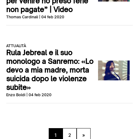
per venire ho preso ferie
non pagate” | Video
Thomas Cardinali
| 04 feb 2020
ATTUALITÀ
Rula Jebreal e il suo
monologo a Sanremo: «Lo
devo a mia madre, morta
suicida dopo le violenze
subite»
Enzo Boldi
| 04 feb 2020
1
2
»