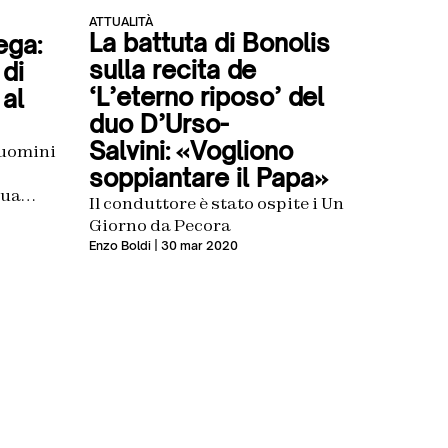
ATTUALITÀ
La battuta di Bonolis
ega:
sulla recita de
 di
‘L’eterno riposo’ del
al
duo D’Urso-
Salvini: «Vogliono
 uomini
soppiantare il Papa»
sua
Il conduttore è stato ospite i Un
Giorno da Pecora
et
Enzo Boldi
| 30 mar 2020
bili. La
sso in
durre
le
09.