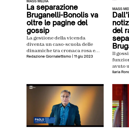
MASS MEDIA
La separazione
MASS ME
Bruganelli-Bonolis va
Dall’
oltre le pagine del
notiz
gossip
del 
sepa
La gestione della vicenda
diventa un caso-scuola delle
Brug
dinamiche tra cronaca rosa e
Il goss
gestione dei rumors
Redazione Giornalettismo
| 11 giu 2023
funzio
avuto 
modo in
Ilaria Ro
Paolo B
è stat