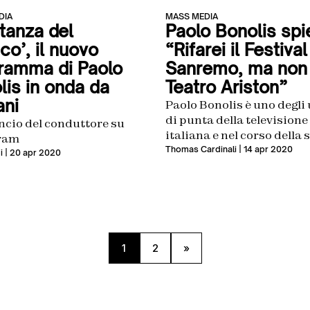
DIA
MASS MEDIA
Stanza del
Paolo Bonolis spi
co’, il nuovo
“Rifarei il Festival
ramma di Paolo
Sanremo, ma non 
lis in onda da
Teatro Ariston”
ni
Paolo Bonolis è uno degli
di punta della televisione
ncio del conduttore su
italiana e nel corso della 
ram
carriera è passato senza
Thomas Cardinali
| 14 apr 2020
i
| 20 apr 2020
difficoltà da Rai a Medias
confermando sempre dei
successi d’ascolto incredi
sua carriera gli ha perme
ben due occasioni di con
il Festival di Sanremo, nel
1
2
»
edizioni del 2005 e del 20
Paolo Bonolis ha […]