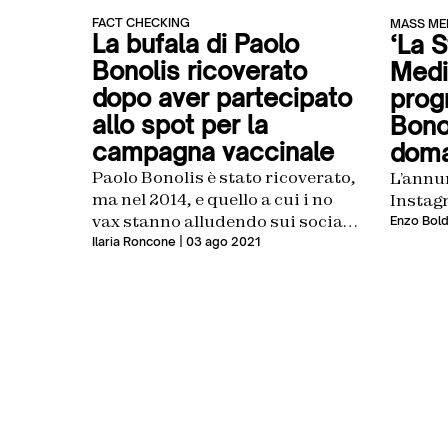
FACT CHECKING
MASS ME
La bufala di Paolo
‘La 
Bonolis ricoverato
Medi
dopo aver partecipato
prog
allo spot per la
Bono
campagna vaccinale
doma
Paolo Bonolis è stato ricoverato,
L’annu
ma nel 2014, e quello a cui i no
Instag
vax stanno alludendo sui social
Enzo Bold
non ha alcuna base concreta
Ilaria Roncone
| 03 ago 2021