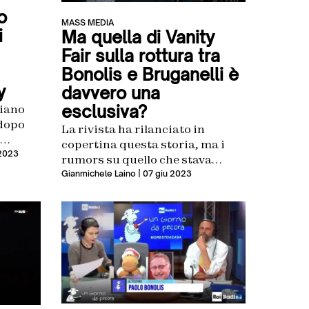
o
MASS MEDIA
i
Ma quella di Vanity
Fair sulla rottura tra
Bonolis e Bruganelli è
y
davvero una
esclusiva?
iano
 dopo
La rivista ha rilanciato in
copertina questa storia, ma i
la
 2023
rumors su quello che stava
avvenendo erano stati riportati
Gianmichele Laino
| 07 giu 2023
– in precedenza – su Biccy,
Dagospia e altri blog