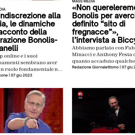
MASS MEDIA
«Non querelerem
DIA
Bonolis per averc
indiscrezione alla
definito “sito di
ia, le dinamiche
fregnacce”»,
racconto della
l’intervista a Bicc
razione Bonolis-
anelli
Abbiamo parlato con Fab
Minacci e Anthony Festa
ip online e i suoi
quanto accaduto qualche
namenti sembrano aver
settimana fa, alla luce del
Redazione Giornalettismo
| 07 giu
un ruolo fondamentale nel
conferma della fine della
 cui la separazione tra
ncone
| 07 giu 2023
relazione della coppia
onolis e Sonia Bruganelli
a annunciata al mondo