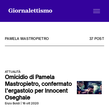
PAMELA MASTROPIETRO
37 POST
Tutti gli articoli
ATTUALITÀ
Chi siamo
Omicidio di Pamela
Mastropietro, confermato
l’ergastolo per Innocent
Contatti
Oseghale
Enzo Boldi
| 16 ott 2020