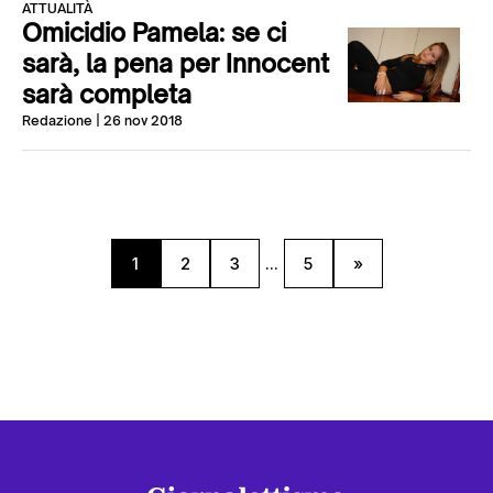
ATTUALITÀ
Omicidio Pamela: se ci
sarà, la pena per Innocent
sarà completa
Redazione
| 26 nov 2018
1
2
3
...
5
»