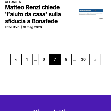
ATTUALITÀ
Matteo Renzi chiede
‘l’aiuto da casa’ sulla
sfiducia a Bonafede
Enzo Boldi
| 18 mag 2020
«
1
...
6
7
8
...
30
»