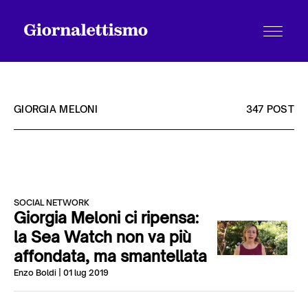
GIORGIA MELONI
347 POST
Tutti gli articoli
SOCIAL NETWORK
Chi siamo
Giorgia Meloni ci ripensa:
la Sea Watch non va più
affondata, ma smantellata
Contatti
Enzo Boldi
| 01 lug 2019