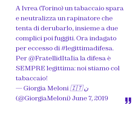
A Ivrea (Torino) un tabaccaio spara
e neutralizza un rapinatore che
tenta di derubarlo, insieme a due
complici poi fuggiti. Ora indagato
per eccesso di
#legittimadifesa
.
Per
@FratellidItaIia
la difesa è
SEMPRE legittima: noi stiamo col
tabaccaio!
— Giorgia Meloni 🇮🇹 ن
(@GiorgiaMeloni)
June 7, 2019