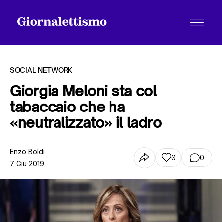
SOCIAL NETWORK
Giorgia Meloni sta col
tabaccaio che ha
Tutti gli articoli
«neutralizzato» il ladro
Chi siamo
Enzo Boldi
0
0
7 Giu 2019
Contatti