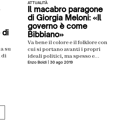
ATTUALITÀ
Il macabro paragone
di Giorgia Meloni: «Il
governo è come
 di
Bibbiano»
Va bene il colore e il folklore con
ia su
cui si portano avanti i propri
 di
ideali politici, ma spesso e
volentieri si rischia di cadere i
Enzo Boldi
| 30 ago 2019
macabre e volgare
strumentalizzazioni. Ma a
Giorgia Meloni – o chi gestisce i
suoi canali social – quanto
scritto nella tarda serata di ieri
sarà sembrata una cosa molto
intelligente […]