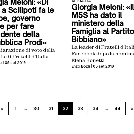
ia Meloni: «Di
ATTUALITÀ
Giorgia Meloni: «Il
a Scilipoti fa le
M5S ha dato il
pe, governo
ministero della
e per fare
Famiglia al Partito
idente della
Bibbiano»
bblica Prodi»
La leader di Fratelli d’Ital
iarazione di voto della
Facebook dopo la nomina
a di Fratelli d’Italia
Elena Bonetti
e
| 09 set 2019
Enzo Boldi
| 05 set 2019
«
1
...
30
31
32
33
34
...
44
»