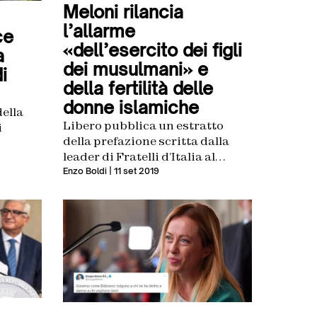
Meloni rilancia
l’allarme
ce
«dell’esercito dei figli
a
dei musulmani» e
i
della fertilità delle
donne islamiche
della
Libero pubblica un estratto
i
della prefazione scritta dalla
leader di Fratelli d’Italia al
‘Rapporto annuale
Enzo Boldi
| 11 set 2019
sull’islamizzazione in Europa’