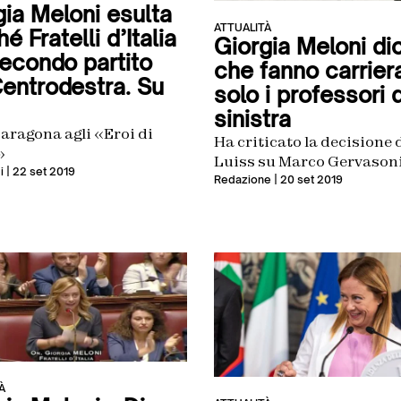
gia Meloni esulta
ATTUALITÀ
é Fratelli d’Italia
Giorgia Meloni di
secondo partito
che fanno carrier
Centrodestra. Su
solo i professori d
sinistra
paragona agli «Eroi di
Ha criticato la decisione 
»
Luiss su Marco Gervason
i
| 22 set 2019
Redazione
| 20 set 2019
À