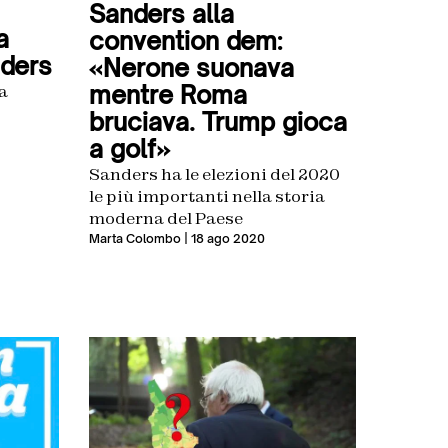
Sanders alla
a
convention dem:
ders
«Nerone suonava
mentre Roma
a
bruciava. Trump gioca
a golf»
i anni è
Sanders ha le elezioni del 2020
l
le più importanti nella storia
moderna del Paese
Marta Colombo
| 18 ago 2020