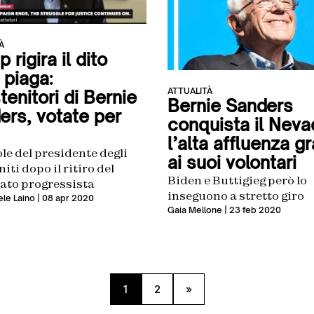
À
 rigira il dito
 piaga:
ATTUALITÀ
enitori di Bernie
Bernie Sanders
ers, votate per
conquista il Neva
l’alta affluenza gr
le del presidente degli
ai suoi volontari
niti dopo il ritiro del
Biden e Buttigieg però lo
ato progressista
inseguono a stretto giro
le Laino
| 08 apr 2020
Gaia Mellone
| 23 feb 2020
1
2
»