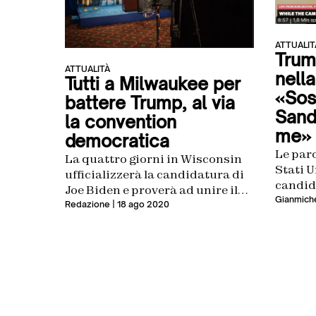
ATTUALIT
Trump
ATTUALITÀ
nella
Tutti a Milwaukee per
«Sost
battere Trump, al via
Sand
la convention
me»
democratica
Le paro
La quattro giorni in Wisconsin
Stati U
ufficializzerà la candidatura di
candid
Joe Biden e proverà ad unire il
Gianmiche
partito nella sfida per battere
Redazione
| 18 ago 2020
Trump e riconquistare le Casa
Bianca