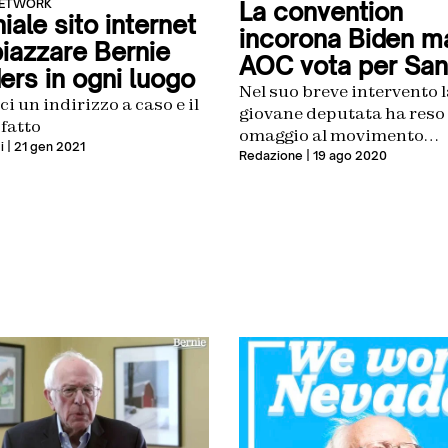
NETWORK
La convention
niale sito internet
incorona Biden m
piazzare Bernie
AOC vota per San
ers in ogni luogo
Nel suo breve intervento l
ci un indirizzo a caso e il
giovane deputata ha reso
 fatto
omaggio al movimento
i
| 21 gen 2021
progressista che in quest
Redazione
| 19 ago 2020
nato grazie al senatore de
Vermont