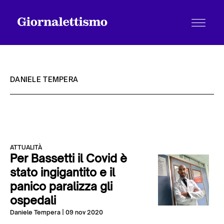
DANIELE TEMPERA
Tutti gli articoli
ATTUALITÀ
Chi siamo
Per Bassetti il Covid è
stato ingigantito e il
panico paralizza gli
Contatti
ospedali
Daniele Tempera
| 09 nov 2020