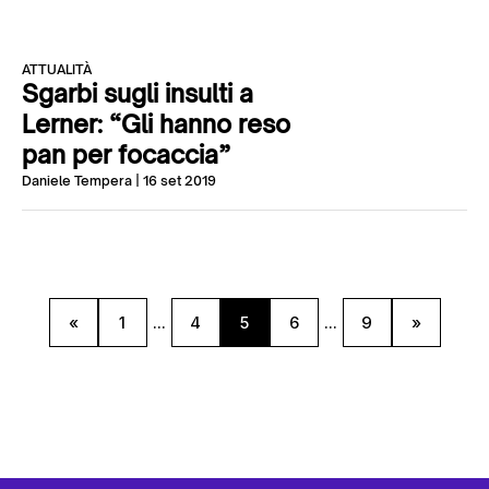
ATTUALITÀ
Sgarbi sugli insulti a
Lerner: “Gli hanno reso
pan per focaccia”
Daniele Tempera
| 16 set 2019
«
1
...
4
5
6
...
9
»