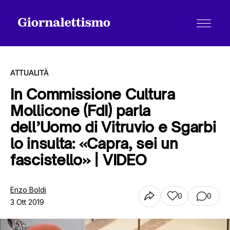
ATTUALITÀ
In Commissione Cultura
Mollicone (FdI) parla
Tutti gli articoli
dell’Uomo di Vitruvio e Sgarbi
lo insulta: «Capra, sei un
Chi siamo
fascistello» | VIDEO
Enzo Boldi
Contatti
0
0
3 Ott 2019