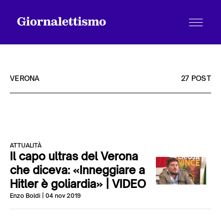
VERONA
27 POST
Tutti gli articoli
ATTUALITÀ
Chi siamo
Il capo ultras del Verona
che diceva: «Inneggiare a
Hitler è goliardia» | VIDEO
Contatti
Enzo Boldi
| 04 nov 2019