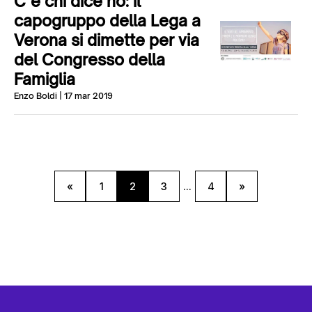
C’è chi dice no: il
capogruppo della Lega a
Verona si dimette per via
del Congresso della
Famiglia
Enzo Boldi
| 17 mar 2019
«
1
2
3
...
4
»