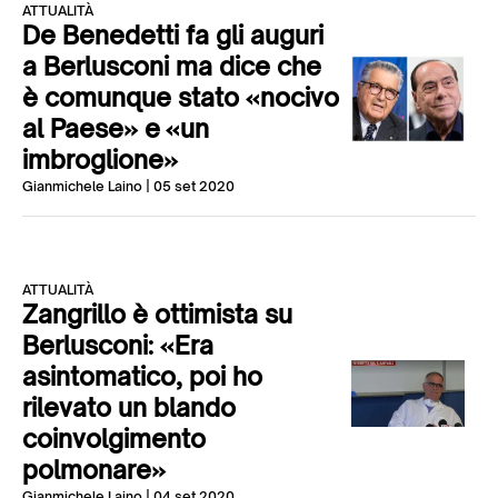
ATTUALITÀ
De Benedetti fa gli auguri
a Berlusconi ma dice che
è comunque stato «nocivo
al Paese» e «un
imbroglione»
Gianmichele Laino
| 05 set 2020
ATTUALITÀ
Zangrillo è ottimista su
Berlusconi: «Era
asintomatico, poi ho
rilevato un blando
coinvolgimento
polmonare»
Gianmichele Laino
| 04 set 2020