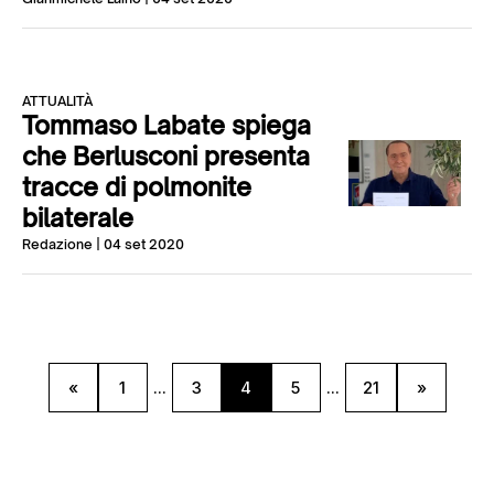
ATTUALITÀ
Tommaso Labate spiega
che Berlusconi presenta
tracce di polmonite
bilaterale
Redazione
| 04 set 2020
«
1
...
3
4
5
...
21
»