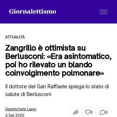
ATTUALITÀ
Zangrillo è ottimista su
Berlusconi: «Era asintomatico,
Tutti gli articoli
poi ho rilevato un blando
coinvolgimento polmonare»
Chi siamo
Il dottore del San Raffaele spiega lo stato di
salute di Berlusconi
Contatti
Gianmichele Laino
0
0
4 Set 2020