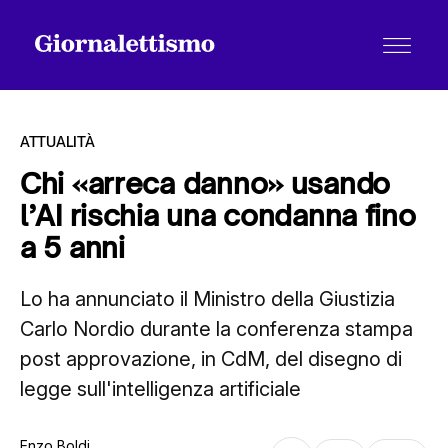
ATTUALITÀ
Chi «arreca danno» usando
l’AI rischia una condanna fino
Tutti gli articoli
a 5 anni
Lo ha annunciato il Ministro della Giustizia
Chi siamo
Carlo Nordio durante la conferenza stampa
post approvazione, in CdM, del disegno di
Contatti
legge sull'intelligenza artificiale
Enzo Boldi