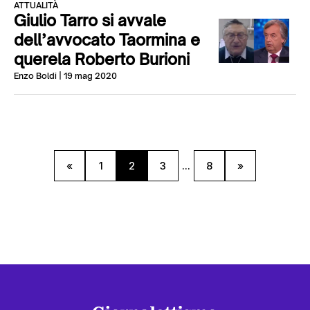
ATTUALITÀ
Giulio Tarro si avvale
dell’avvocato Taormina e
querela Roberto Burioni
Enzo Boldi
| 19 mag 2020
«
1
2
3
...
8
»