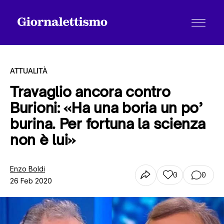
ATTUALITÀ
Travaglio ancora contro
Burioni: «Ha una boria un po’
Tutti gli articoli
burina. Per fortuna la scienza
non è lui»
Chi siamo
Enzo Boldi
0
0
26 Feb 2020
Contatti