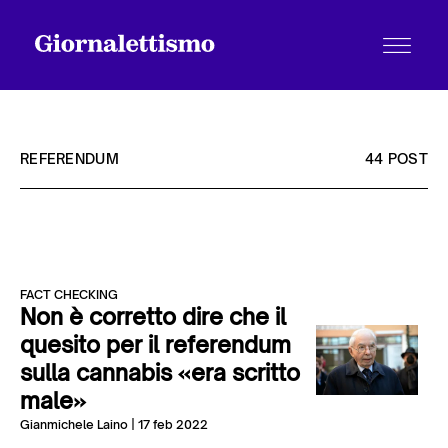
REFERENDUM
44 POST
Tutti gli articoli
FACT CHECKING
Chi siamo
Non è corretto dire che il
quesito per il referendum
sulla cannabis «era scritto
Contatti
male»
Gianmichele Laino
| 17 feb 2022