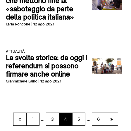
che mettono fine al
«sabotaggio da parte
della politica italiana»
Ilaria Roncone
| 12 ago 2021
ATTUALITÀ
La svolta storica: da oggi i
referendum si possono
firmare anche online
Gianmichele Laino
| 12 ago 2021
«
1
...
3
4
5
...
6
»