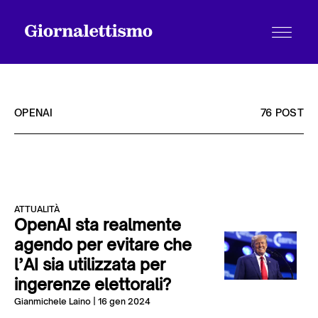
OPENAI
76 POST
Tutti gli articoli
ATTUALITÀ
Chi siamo
OpenAI sta realmente
agendo per evitare che
l’AI sia utilizzata per
Contatti
ingerenze elettorali?
Gianmichele Laino
| 16 gen 2024