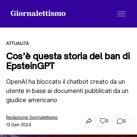
ATTUALITÀ
Cos’è questa storia del ban di
EpsteinGPT
Tutti gli articoli
OpenAI ha bloccato il chatbot creato da un
utente in base ai documenti pubblicati da un
Chi siamo
giudice americano
Contatti
Redazione Giornalettismo
0
0
13 Gen 2024