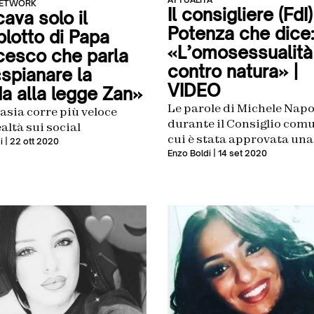
NETWORK
Il consigliere (FdI)
ava solo il
Potenza che dice:
lotto di Papa
«L’omosessualità
cesco che parla
contro natura» |
«spianare la
VIDEO
da alla legge Zan»
Le parole di Michele Napo
asia corre più veloce
durante il Consiglio comu
ealtà sui social
cui è stata approvata una
i
| 22 ott 2020
mozione contro il ddl Zan
Enzo Boldi
| 14 set 2020
Scalfarotto