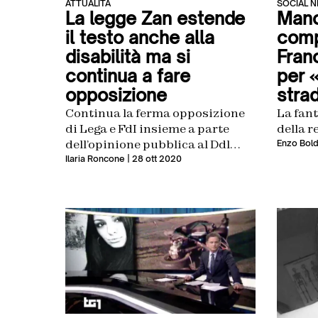
ATTUALITÀ
SOCIAL 
La legge Zan estende
Manc
il testo anche alla
comp
disabilità ma si
Fran
continua a fare
per 
opposizione
stra
Continua la ferma opposizione
La fant
di Lega e FdI insieme a parte
della r
dell’opinione pubblica al Ddl
Enzo Bold
Zan, che ora vorrebbe tutelare
Ilaria Roncone
| 28 ott 2020
anche i disabili