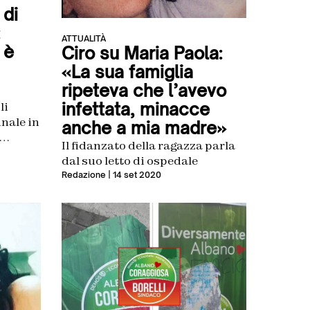
 di
ATTUALITÀ
 è
Ciro su Maria Paola:
«La sua famiglia
ripeteva che l’avevo
infettata, minacce
li
nale in
anche a mia madre»
Il fidanzato della ragazza parla
-
dal suo letto di ospedale
Redazione
| 14 set 2020