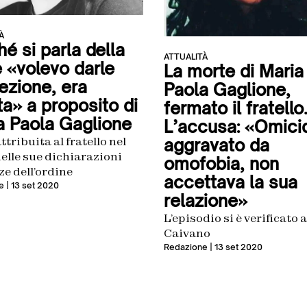
À
é si parla della
ATTUALITÀ
e «volevo darle
La morte di Maria
ezione, era
Paola Gaglione,
ta» a proposito di
fermato il fratello
a Paola Gaglione
L’accusa: «Omici
ttribuita al fratello nel
aggravato da
elle sue dichiarazioni
omofobia, non
rze dell’ordine
accettava la sua
e
| 13 set 2020
relazione»
L’episodio si è verificato a
Caivano
Redazione
| 13 set 2020