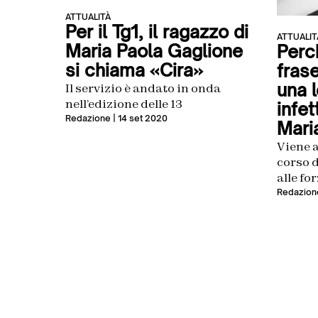
ATTUALITÀ
Per il Tg1, il ragazzo di
ATTUALIT
Maria Paola Gaglione
Perch
si chiama «Cira»
fras
una l
Il servizio è andato in onda
nell’edizione delle 13
infet
Redazione
| 14 set 2020
Mari
Viene a
corso d
alle fo
Redazion