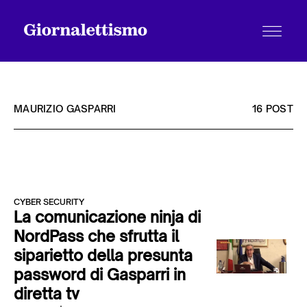
MAURIZIO GASPARRI
16 POST
Tutti gli articoli
CYBER SECURITY
Chi siamo
La comunicazione ninja di
NordPass che sfrutta il
siparietto della presunta
Contatti
password di Gasparri in
diretta tv