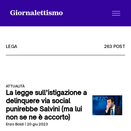
LEGA
263 POST
Tutti gli articoli
ATTUALITÀ
Chi siamo
La legge sull’istigazione a
delinquere via social
punirebbe Salvini (ma lui
Contatti
non se ne è accorto)
Enzo Boldi
| 20 giu 2023