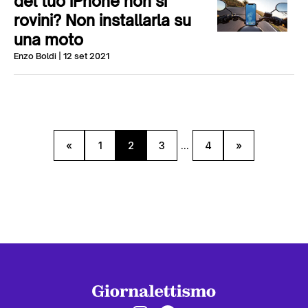
del tuo iPhone non si
rovini? Non installarla su
una moto
Enzo Boldi
| 12 set 2021
«
1
2
3
...
4
»