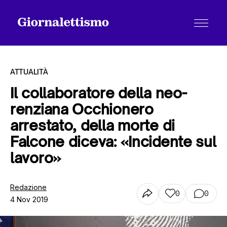
ATTUALITÀ
Il collaboratore della neo-
renziana Occhionero
Tutti gli articoli
arrestato, della morte di
Falcone diceva: «Incidente sul
Chi siamo
lavoro»
Redazione
Contatti
0
0
4 Nov 2019