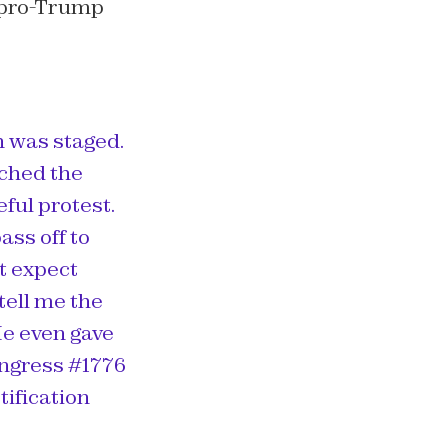
e pro-Trump
h was staged.
ched the
ful protest.
ss off to
t expect
tell me the
 He even gave
ongress #1776
ification