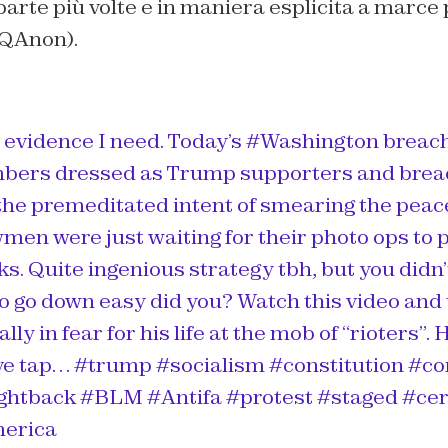
parte più volte e in maniera esplicita a marc
 QAnon).
he evidence I need. Today’s #Washington breac
ers dressed as Trump supporters and brea
the premeditated intent of smearing the peace
n were just waiting for their photo ops to pa
. Quite ingenious strategy tbh, but you didn’
o go down easy did you? Watch this video and 
ly in fear for his life at the mob of “rioters”.
ove tap… #trump #socialism #constitution #c
ightback #BLM #Antifa #protest #staged #cert
merica