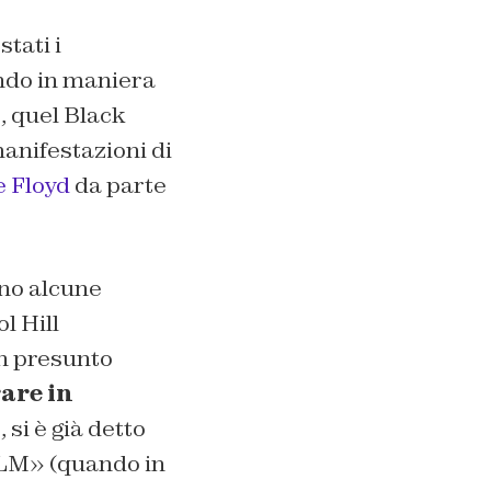
tati i
ndo in maniera
, quel Black
manifestazioni di
 Floyd
da parte
ono alcune
l Hill
un presunto
are in
, si è già detto
LM» (quando in