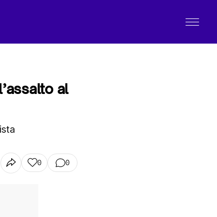
l’assalto al
ista
0
0