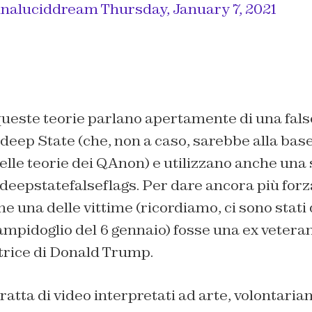
 inaluciddream
Thursday, January 7, 2021
 queste teorie parlano apertamente di una
fals
 deep State (che, non a caso, sarebbe alla bas
lle teorie dei QAnon) e utilizzano anche una 
eepstatefalseflags. Per dare ancora più forza 
 una delle vittime (ricordiamo, ci sono stati
Campidoglio del 6 gennaio) fosse una ex vetera
itrice di Donald Trump.
ratta di video interpretati ad arte, volontari