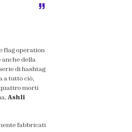
e flag operation
e anche della
serie di hashtag
a tutto ciò,
 quattro morti
na,
Ashli
amente fabbricati