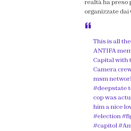
realtà ha preso 
organizzate dai
This is all t
ANTIFA memb
Capital with 
Camera crewme
msm networks
#deepstate t
cop was actual
him a nice l
#election #f
#capitol #A