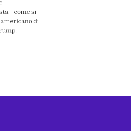
e
sta – come si
o americano di
Trump.