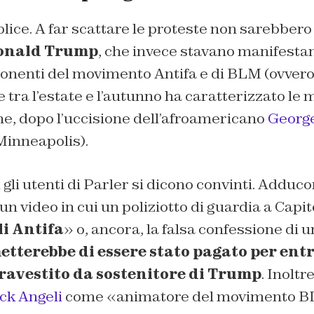
lice. A far scattare le proteste non sarebbero s
onald Trump
, che invece stavano manifesta
ponenti del movimento Antifa e di BLM (ovvero
 tra l’estate e l’autunno ha caratterizzato le 
e, dopo l’uccisione dell’afroamericano
George
 Minneapolis).
i gli utenti di Parler si dicono convinti. Adduc
n video in cui un poliziotto di guardia a Capito
li Antifa
» o, ancora, la falsa confessione di 
tterebbe di essere stato pagato per entr
ravestito da sostenitore di Trump
. Inoltre
ck Angeli
come «animatore del movimento B