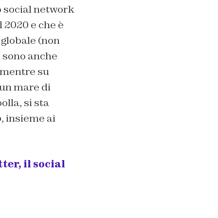
o social network
l 2020 e che è
 globale (non
ci sono anche
: mentre su
 un mare di
lla, si sta
o
, insieme ai
er, il social