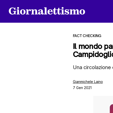
FACT CHECKING
Il mondo par
Campidoglio
Tutti gli articoli
Una circolazione 
Chi siamo
Gianmichele Laino
7 Gen 2021
Contatti