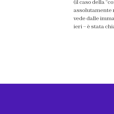
(il caso della “c
assolutamente no
vede dalle imma
ieri – è stata c