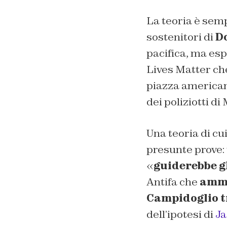
La teoria è semp
sostenitori di
D
pacifica, ma es
Lives Matter che
piazza american
dei poliziotti di
Una teoria di cu
presunte prove: u
«
guiderebbe g
Antifa che
amme
Campidoglio t
dell’ipotesi di
Ja