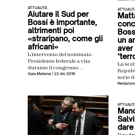
ATTUALITÀ
ATTUALIT
Aiutare il Sud per
Matt
Bossi è importante,
conc
altrimenti poi
Boss
«straripano, come gli
un a
africani»
aver
L’intervento del nominato
‘terr
Presidente federale a vita
La scel
durante il congresso
Repubb
straordinario della Lega
Gaia Mellone
| 22 dic 2019
serie d
Redazion
ATTUALIT
Mano
Salv
dare 
Il padr