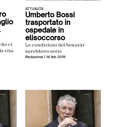
ATTUALITÀ
ro
Umberto Bossi
glio
trasportato in
l
ospedale in
elisoccorso
che ci
Le condizioni del Senatùr
la vita
sarebbero serie
Redazione
| 14 feb 2019