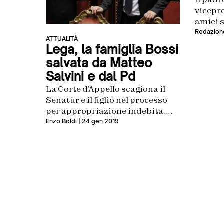
vicepre
amici s
scompa
Redazion
ATTUALITÀ
Lega, la famiglia Bossi
salvata da Matteo
Salvini e dal Pd
La Corte d’Appello scagiona il
Senatùr e il figlio nel processo
per appropriazione indebita.
Condannato, invece, Belsito
Enzo Boldi
| 24 gen 2019