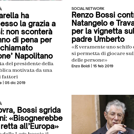
SOCIAL NETWORK
À
Renzo Bossi cont
arella ha
Natangelo e Trava
esso la grazia a
per la vignetta su
i: non sconterà
padre Umberto
nno di pena per
 chiamato
«È veramente uno schifo 
si permetta di giocare sul
one’ Napolitano
delle persone»
ta del presidente della
Enzo Boldi
| 15 feb 2019
lica motivata da una
i fattori
e
| 05 dic 2019
À
vra, Bossi sgrida
ini: «Bisognerebbe
retta all’Europa»
e della Lega boccia il