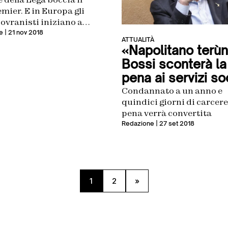
mier. E in Europa gli
ovranisti iniziano a
rire
e
| 21 nov 2018
ATTUALITÀ
«Napolitano terùn
Bossi sconterà la
pena ai servizi soc
Condannato a un anno e
quindici giorni di carcere,
pena verrà convertita
Redazione
| 27 set 2018
1
2
»