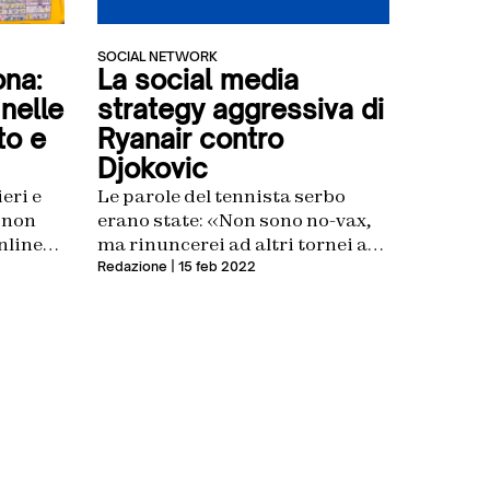
SOCIAL NETWORK
ona:
La social media
nelle
strategy aggressiva di
to e
Ryanair contro
Djokovic
eri e
Le parole del tennista serbo
, non
erano state: «Non sono no-vax,
nline
ma rinuncerei ad altri tornei a
re per
causa dell’obbligo vaccinale». La
Redazione
| 15 feb 2022
a
compagnia aerea ha risposto di
conseguenza