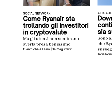
ATTUALIT
SOCIAL NETWORK
Down
Come Ryanair sta
cont
trollando gli investitori
sia s
in cryptovalute
Sono a
Ma gli utenti non sembrano
che Rya
averla presa benissimo
susseg
Gianmichele Laino
| 14 mag 2022
segnal
Ilaria Ro
gli ute
l’app ch