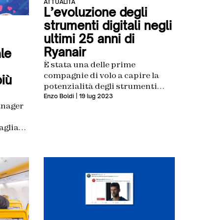
ATTUALITÀ
L’evoluzione degli
strumenti digitali negli
ultimi 25 anni di
Ryanair
le
È stata una delle prime
compagnie di volo a capire la
più
potenzialità degli strumenti
online. Buona parte del suo
Enzo Boldi
| 19 lug 2023
anager
successo è dovuto anche alla
comunicazione social e a un
agliato
approccio proattivo nei
i
confronti delle nuove tecnologie