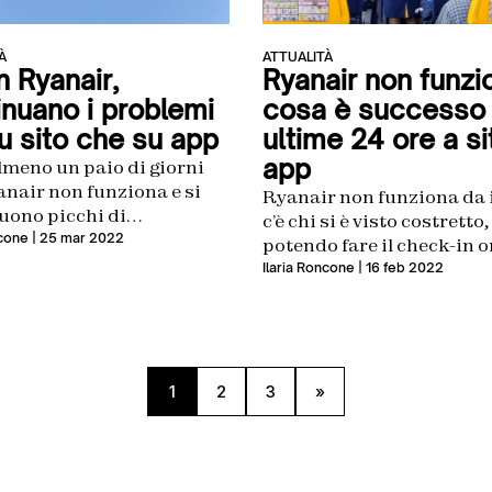
À
ATTUALITÀ
 Ryanair,
Ryanair non funzi
inuano i problemi
cosa è successo 
u sito che su app
ultime 24 ore a si
app
lmeno un paio di giorni
nair non funziona e si
Ryanair non funziona da i
uono picchi di
c’è chi si è visto costretto
azioni dei problemi che
ncone
| 25 mar 2022
potendo fare il check-in o
nti stanno avendo sia con
tramite app o sito, a paga
Ilaria Roncone
| 16 feb 2022
e con il sito
farlo prima della partenz
1
2
3
»