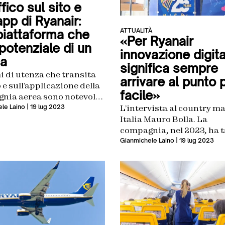
affico sul sito e
app di Ryanair:
ATTUALITÀ
piattaforma che
«Per Ryanair
 potenziale di un
innovazione digita
a
significa sempre
i di utenza che transita
arrivare al punto 
o e sull’applicazione della
facile»
nia aerea sono notevoli.
uelli di una media
L’intervista al country m
le Laino
| 19 lug 2023
 di livello
Italia Mauro Bolla. La
compagnia, nel 2023, ha t
il traguardo dei 25 anni d
Gianmichele Laino
| 19 lug 2023
attività in Italia