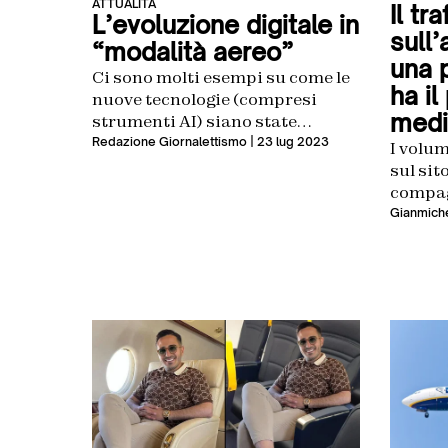
ATTUALITÀ
Il tr
L’evoluzione digitale in
sull’
“modalità aereo”
una 
Ci sono molti esempi su come le
ha il
nuove tecnologie (compresi
medi
strumenti AI) siano state
applicate anche al comparto
Redazione Giornalettismo
| 23 lug 2023
I volum
delle compagnie aeree
sul sit
compag
Come q
Gianmiche
company