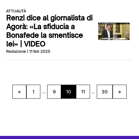
ATTUALITÀ
Renzi dice al giornalista di
Agorà: «La sfiducia a
Bonafede la smentisce
lei» | VIDEO
Redazione
| 11 feb 2020
«
1
...
9
10
11
...
30
»