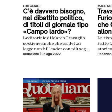
EDITORIALE
MASS ME
C’è davvero bisogno,
Trav
nel dibattito politico,
Furi
di titoli di giornale tipo
che 
«Campo lardo»?
allon
L’editoriale di Marco Travaglio
La risp
sostiene anche che «a dettar
Fatto 
legge non è il leader con più seggi
storico
e consensi, ma con più chili»
testata
Redazione
| 03 ago 2022
Redazion
nei suo