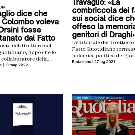
Travaglio: «La
DIA
combriccola dei fa
aglio dice che
sui social dice c
o Colombo voleva
offeso la memoria
Orsini fosse
genitori di Draghi
tanato dal Fatto
L’editoriale del direttore 
osta del direttore del
Fatto Quotidiano torna s
Quotidiano, dopo che lo
polemica politica del gior
 collaboratore della
dopo il suo intervento all
Redazione
| 27 lug 2021
 aveva parlato di censura
e
| 19 mag 2022
di Articolo Uno
i confronti