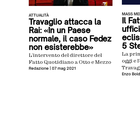
MASS ME
ATTUALITÀ
Il Fa
Travaglio attacca la
uffi
Rai: «In un Paese
ecli
normale, il caso Fedez
5 Ste
non esisterebbe»
La prim
L’intervento del direttore del
oggi e 
Fatto Quotidiano a Otto e Mezzo
Travagl
Redazione
| 07 mag 2021
tramo
Enzo Bold