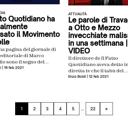
DIA
ATTUALITÀ
tto Quotidiano ha
Le parole di Trava
cialmente
a Otto e Mezzo
ssato il Movimento
invecchiate mali
lle
in una settimana |
a pagina del giornale di
VIDEO
l’editoriale di Marco
Il direttore de Il Fatto
io sono il segno del
Quotidiano aveva detto i
nto
i
| 19 feb 2021
diretta tv che il tabù del
Movimento 5 Stelle era
Enzo Boldi
| 12 feb 2021
Berlusconi
1
2
3
4
5
...
22
»