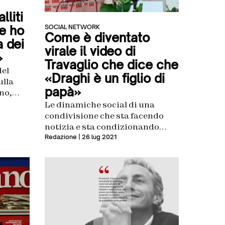
lliti
SOCIAL NETWORK
he ho
Come è diventato
 dei
virale il video di
»
Travaglio che dice che
del
«Draghi è un figlio di
ulla
papà»
no,
a festa
Le dinamiche social di una
condivisione che sta facendo
notizia e sta condizionando
l’agenda politica giornaliera
Redazione
| 26 lug 2021