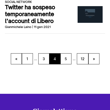
SOCIAL NETWORK
Twitter ha sospeso
temporaneamente
l’account di Libero
Gianmichele Laino
| 11 gen 2021
«
1
...
3
4
5
...
12
»