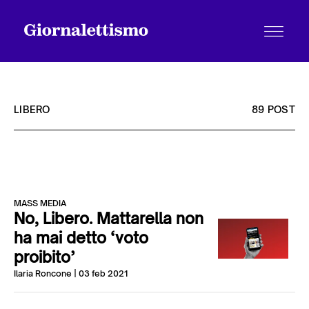
LIBERO
89 POST
Tutti gli articoli
MASS MEDIA
Chi siamo
No, Libero. Mattarella non
ha mai detto ‘voto
proibito’
Contatti
Ilaria Roncone
| 03 feb 2021