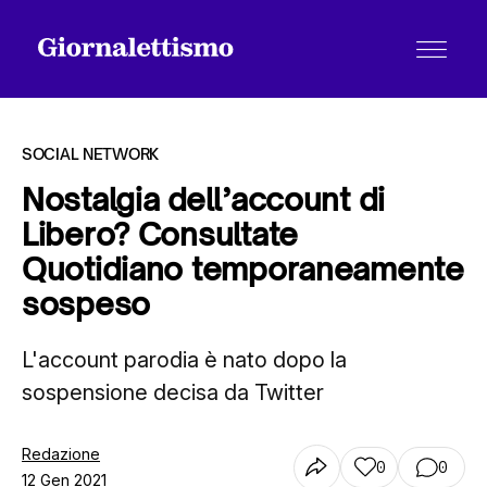
SOCIAL NETWORK
Nostalgia dell’account di
Libero? Consultate
Tutti gli articoli
Quotidiano temporaneamente
sospeso
Chi siamo
L'account parodia è nato dopo la
sospensione decisa da Twitter
Contatti
Redazione
0
0
12 Gen 2021