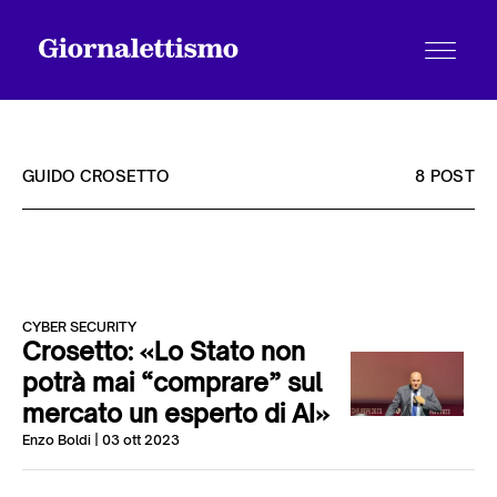
GUIDO CROSETTO
8 POST
Tutti gli articoli
CYBER SECURITY
Chi siamo
Crosetto: «Lo Stato non
potrà mai “comprare” sul
mercato un esperto di AI»
Contatti
Enzo Boldi
| 03 ott 2023