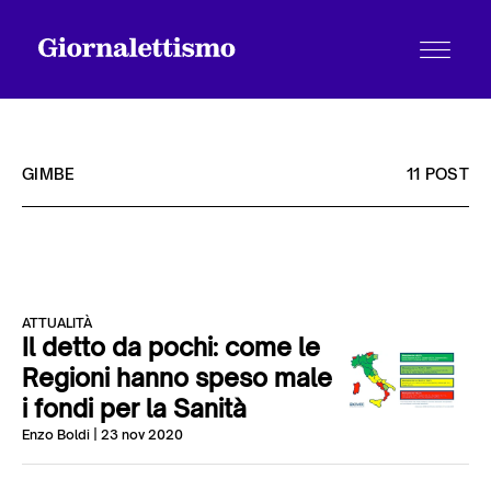
GIMBE
11 POST
Tutti gli articoli
ATTUALITÀ
Chi siamo
Il detto da pochi: come le
Regioni hanno speso male
i fondi per la Sanità
Contatti
Enzo Boldi
| 23 nov 2020