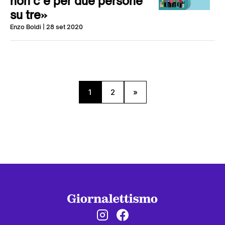
non c’è per due persone
su tre»
Enzo Boldi
| 28 set 2020
1
2
»