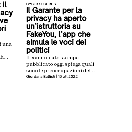
 il
CYBER SECURITY
Il Garante per la
vacy
privacy ha aperto
ive
un’istruttoria su
ri
FakeYou, l’app che
simula le voci dei
i una
politici
ià
Il comunicato stampa
o ad
pubblicato oggi spiega quali
sono le preoccupazioni del
Garante riguardo i deepfake
Giordana Battisti
| 13 ott 2022