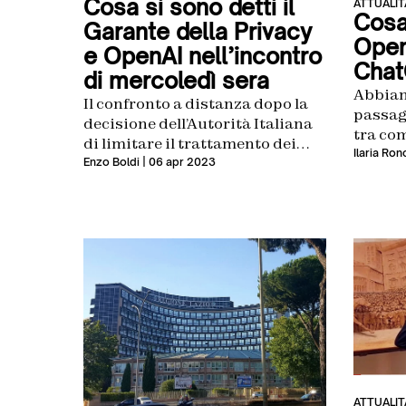
Cosa si sono detti il
ATTUALIT
Cosa
Garante della Privacy
Open
e OpenAI nell’incontro
ChatG
di mercoledì sera
Abbiamo
Il confronto a distanza dopo la
passagg
decisione dell’Autorità Italiana
tra co
di limitare il trattamento dei
tratteg
Ilaria Ro
dati da parte di ChatGPT
Enzo Boldi
| 06 apr 2023
potreb
prossi
ATTUALIT