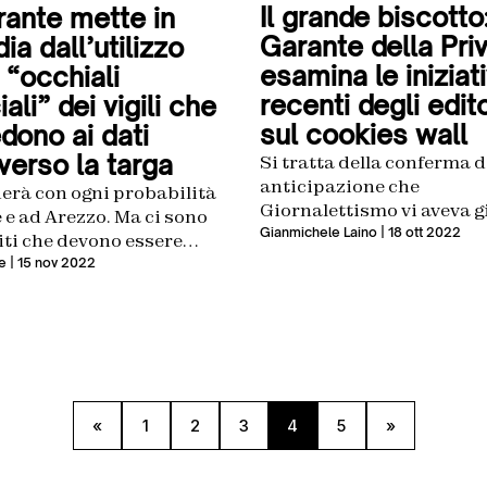
Il grande biscotto:
rante mette in
Garante della Pri
ia dall’utilizzo
esamina le iniziat
 “occhiali
recenti degli edito
ali” dei vigili che
sul cookies wall
dono ai dati
verso la targa
Si tratta della conferma d
anticipazione che
erà con ogni probabilità
Giornalettismo vi aveva g
 e ad Arezzo. Ma ci sono
fornito quando ha iniziat
Gianmichele Laino
| 18 ott 2022
iti che devono essere
affrontare questo tema
in considerazione
e
| 15 nov 2022
«
1
2
3
4
5
»