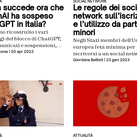
À
SOCIAL NETWORK
 succede ora che
Le regole dei soci
AI ha sospeso
network sull’iscri
PT in Italia?
e l’utilizzo da par
minori
 ricostruito i vari
i del blocco di ChatGPT,
Negli Stati membri dell’U
municati e sospensioni,
europea l’età minima per
giando quello che
ncone
| 03 apr 2023
iscriversi a un social net
be accadere nelle
13 anni, in Italia 14 anni.
Giordana Battisti
| 23 gen 2023
me settimane
fanno i social per tutelare
sicurezza dei minori onli
ATTUALITÀ
À