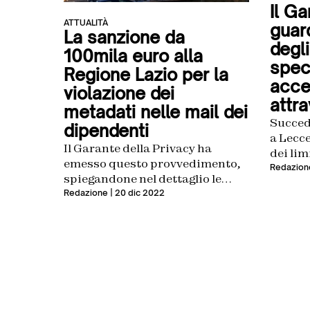
Il Ga
ATTUALITÀ
guard
La sanzione da
degli
100mila euro alla
speci
Regione Lazio per la
acce
violazione dei
attra
metadati nelle mail dei
Succed
dipendenti
a Lecce
Il Garante della Privacy ha
dei lim
emesso questo provvedimento,
presi 
Redazion
spiegandone nel dettaglio le
ragioni. Nessuna procedura di
Redazione
| 20 dic 2022
garanzia, infatti, era stata
avviata dalla regione