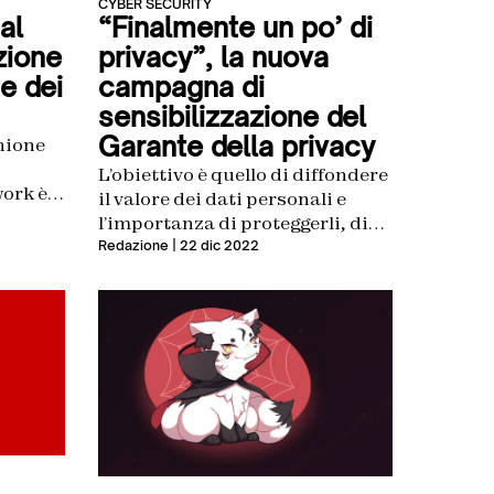
CYBER SECURITY
al
“Finalmente un po’ di
zione
privacy”, la nuova
te dei
campagna di
sensibilizzazione del
Garante della privacy
nione
L’obiettivo è quello di diffondere
work è
il valore dei dati personali e
 Ma cosa
l’importanza di proteggerli, di
 la
mettere in guardia dai rischi di
Redazione
| 22 dic 2022
ne?
un uso improprio dei dati e
indicare tutte le forme di tutela