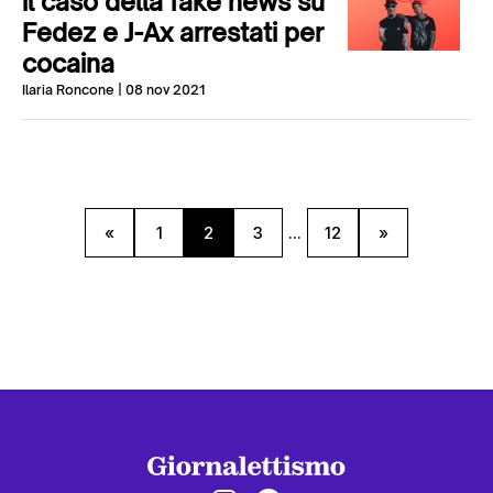
il caso della fake news su
Fedez e J-Ax arrestati per
cocaina
Ilaria Roncone
| 08 nov 2021
«
1
2
3
...
12
»