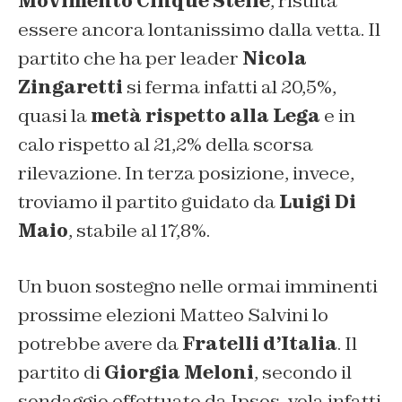
Movimento Cinque Stelle
, risulta
essere ancora lontanissimo dalla vetta. Il
partito che ha per leader
Nicola
Zingaretti
si ferma infatti al 20,5%,
quasi la
metà rispetto alla Lega
e in
calo rispetto al 21,2% della scorsa
rilevazione. In terza posizione, invece,
troviamo il partito guidato da
Luigi Di
Maio
, stabile al 17,8%.
Un buon sostegno nelle ormai imminenti
prossime elezioni Matteo Salvini lo
potrebbe avere da
Fratelli d’Italia
. Il
partito di
Giorgia Meloni
, secondo il
sondaggio effettuato da Ipsos, vola infatti