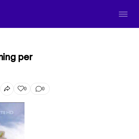
aming per
0
0