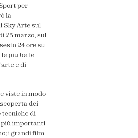
 Sport per
ò la
i Sky Arte sul
dì 25 marzo, sul
nsesto 24 ore su
 le più belle
’arte e di
e viste in modo
 scoperta dei
e tecniche di
 più importanti
o; i grandi film