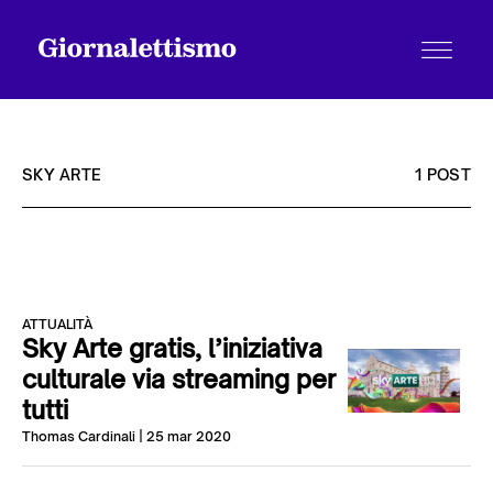
SKY ARTE
1 POST
Tutti gli articoli
ATTUALITÀ
Chi siamo
Sky Arte gratis, l’iniziativa
culturale via streaming per
tutti
Contatti
Thomas Cardinali
| 25 mar 2020